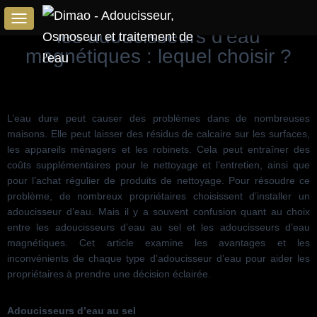
Les adoucisseurs d'eau au sel vs
T
les adoucisseurs d'eau
O
magnétiques : lequel choisir ?
G
G
L
E
N
L’eau dure peut causer des problèmes dans de nombreuses
A
maisons. Elle peut laisser des résidus de calcaire sur les surfaces,
V
les appareils ménagers et les robinets. Cela peut entraîner des
I
G
coûts supplémentaires pour le nettoyage et l’entretien, ainsi que
A
pour l’achat régulier de produits de nettoyage. Pour résoudre ce
T
problème, de nombreux propriétaires choisissent d’installer un
I
adoucisseur d’eau. Mais il y a souvent confusion quant au choix
O
entre les adoucisseurs d’eau au sel et les adoucisseurs d’eau
N
magnétiques. Cet article examine les avantages et les
inconvénients de chaque type d’adoucisseur d’eau pour aider les
propriétaires à prendre une décision éclairée.
Adoucisseurs d’eau au sel