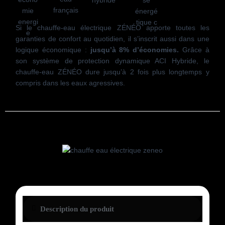
Si le chauffe-eau électrique ZÉNÉO apporte toutes les
garanties de confort au quotidien, il s’inscrit aussi dans une
logique économique :
jusqu’à 8% d’économies.
Grâce à
son système de protection dynamique ACI Hybride, le
chauffe-eau
ZÉNÉO
dure jusqu’à 2 fois plus longtemps y
compris dans les eaux agressives.
Description du produit